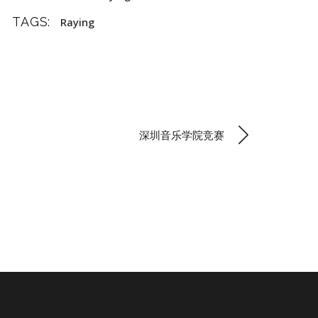
TAGS:
Raying
深圳音乐学院竞赛