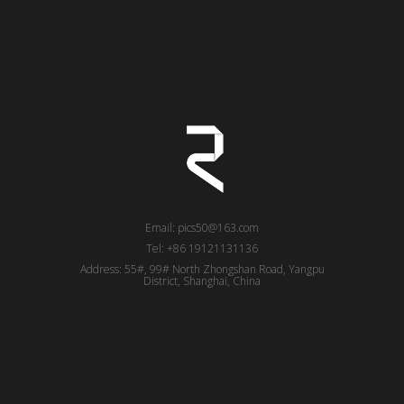
Email: pics50@163.com
Tel: +86 19121131136
Address: 55#, 99# North Zhongshan Road, Yangpu
District, Shanghai, China