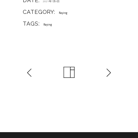
DATE:
2021年7月8日
CATEGORY:
Raying
TAGS:
Raying