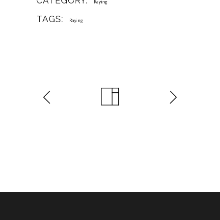
CATEGORY:
Raying
TAGS:
Raying