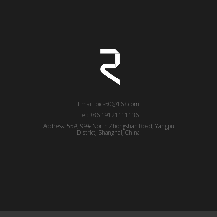
Email: pics50@163.com
Tel: +86 19121131136
Address: 55#, 99# North Zhongshan Road, Yangpu
District, Shanghai, China